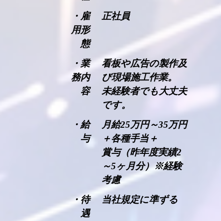
・雇
正社員
用形
態
・業
看板や広告の製作及
務内
び現場施工作業。
容
未経験者でも大丈夫
です。
・給
月給25万円～35万円
与
＋各種手当＋
賞与（昨年度実績2
～5ヶ月分）※経験
考慮
・待
当社規定に準ずる
遇