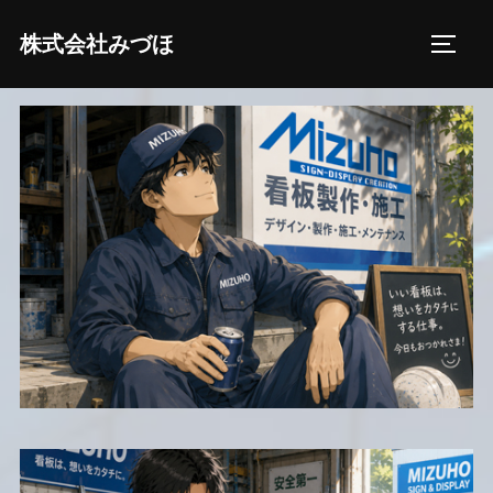
コ
株式会社みづほ
ン
サイド
テ
ン
ツ
へ
ス
キ
ッ
プ