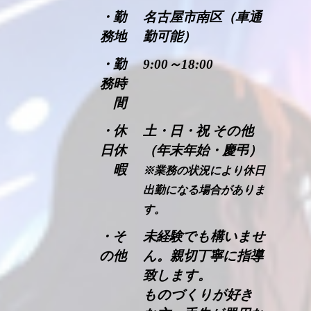
・勤
名古屋市南区（車通
務地
勤可能）
・勤
9:00～18:00
務時
間
・休
土・日・祝 その他
日休
（年末年始・慶弔）
暇
※業務の状況により休日
出勤になる場合がありま
す。
・そ
未経験でも構いませ
の他
ん。親切丁寧に指導
致します。
ものづくりが好き